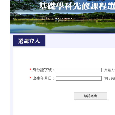
*
身分證字號：
(
外籍人
*
出生年月日：
(例：民國 