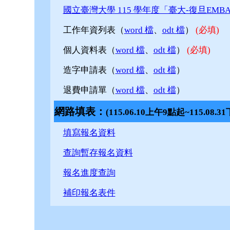
國立臺灣大學 115 學年度「臺大-復旦EM
工作年資列表（
word 檔
、
odt 檔
）
(必填)
個人資料表（
word 檔
、
odt 檔
）
(必填)
造字申請表（
word 檔
、
odt 檔
）
退費申請單（
word 檔
、
odt 檔
）
網路填表：
(115.06.10上午9點起~115.08.
填寫報名資料
查詢暫存報名資料
報名進度查詢
補印報名表件