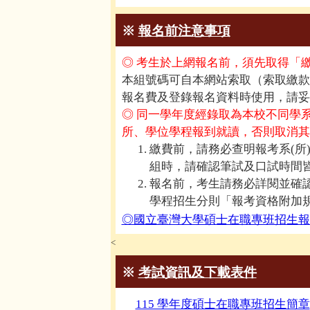
※
報名前注意事項
◎ 考生於上網報名前，須先取得「繳款
本組號碼可自本網站索取（索取繳款帳號網
報名費及登錄報名資料時使用，請妥
◎ 同一學年度經錄取為本校不同學
所、學位學程報到就讀，否則取消其
繳費前，請務必查明報考系(所)
組時，請確認筆試及口試時間
報名前，考生請務必詳閱並確
學程招生分則「報考資格附加規
◎國立臺灣大學碩士在職專班招生報
<
※
考試資訊及下載表件
115 學年度碩士在職專班招生簡章