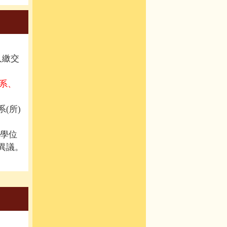
人繳交
系、
(所)
學位
異議。