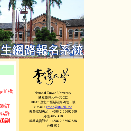
f 檔
National Taiwan University
國立臺灣大學 ©2022
10617 臺北市羅斯福路四段一號
籍許
e-mail：
yowin@ntu.edu.tw
教務處研教組：+886-2-33662388
或許
分機 405~418
函副
教務處資訊組：+886-2-33662388
分機 608