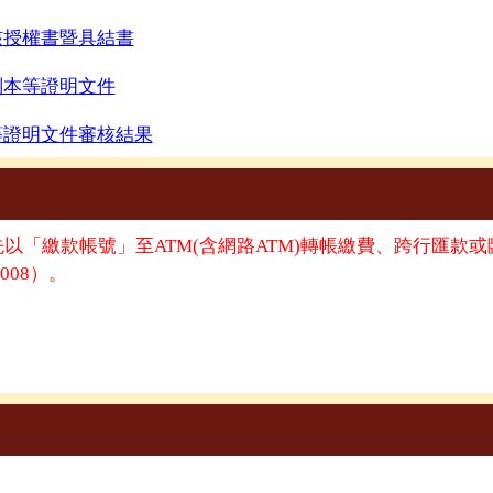
核授權書暨具結書
副本等證明文件
等證明文件審核結果
以「繳款帳號」至ATM(含網路ATM)轉帳繳費、跨行匯款或
08）。