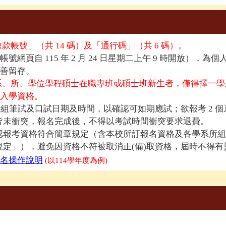
帳號」（共 14 碼）及「通行碼」（共 6 碼）。
頁自 115 年 2 月 24 日星期二上午 9 時開放），為個
善留存。
系、所、學位學程碩士在職專班或碩士班新生者，僅得擇一學
入學資格。
組筆試及口試日期及時間，以確認可如期應試；欲報考 2 個系
皆未衝突，報名完成後，不得以考試時間衝突要求退費。
認報考資格符合簡章規定（含本校所訂報名資格及各學系所組
定」），避免因資格不符被取消正(備)取資格，屆時不得有
名操作說明
(以114學年度為例)