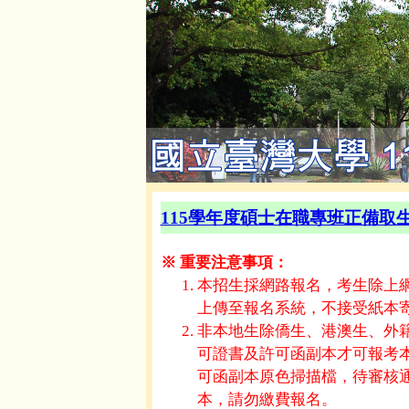
115學年度碩士在職專班正備取
※ 重要注意事項：
本招生採網路報名，考生除上網登
上傳至報名系統，不接受紙本
非本地生除僑生、港澳生、外
可證書及許可函副本才可報考
可函副本原色掃描檔，待審核
本，請勿繳費報名。