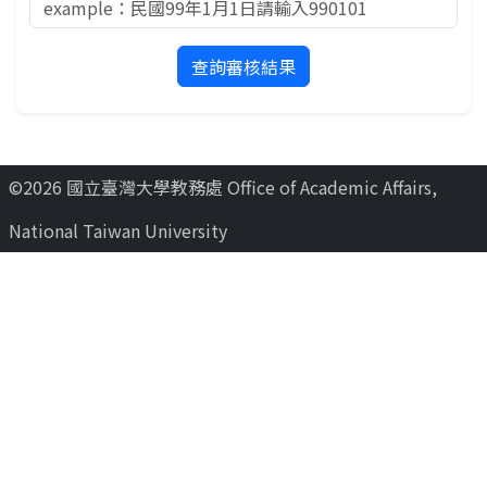
©2026 國立臺灣大學教務處 Office of Academic Affairs,
National Taiwan University