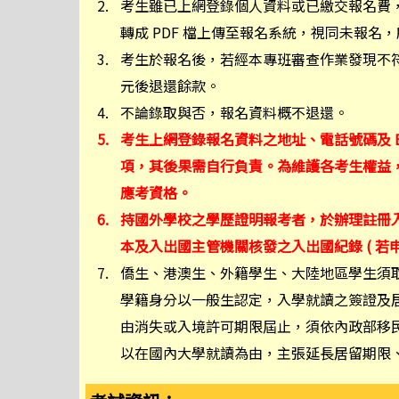
2.
考生雖已上網登錄個人資料或已繳交報名費
轉成 PDF 檔上傳至報名系統，視同未報名，
3.
考生於報名後，若經本專班審查作業發現不符
元後退還餘款。
4.
不論錄取與否，報名資料概不退還。
5.
考生上網登錄報名資料之地址、電話號碼及 E
項，其後果需自行負責。為維護各考生權益，
應考資格。
6.
持國外學校之學歷證明報考者，於辦理註冊
本及入出國主管機關核發之入出國紀錄 ( 若申
7.
僑生、港澳生、外籍學生、大陸地區學生須
學籍身分以一般生認定，入學就讀之簽證及
由消失或入境許可期限屆止，須依內政部移
以在國內大學就讀為由，主張延長居留期限