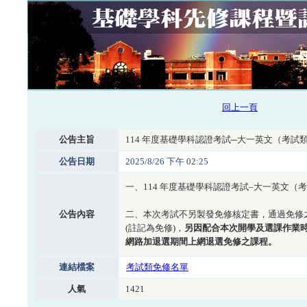
回上一頁
公告主旨
114 年度基礎學科認證考試─大一英文（考試
公告日期
2025/8/26 下午 02:25
一、114 年度基礎學科認證考試–大一英文
公告內容
二、本次考試不另製發免修核定書，通過免修
(註記為免修)，
另因配合本次開學及選課作業
網路加退選期間上網退選免修之課程。
連結檔案
考試類免修名單
人氣
1421