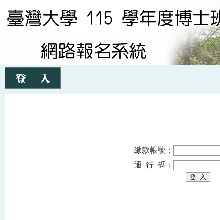
繳款帳號：
通 行 碼：